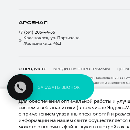
АРСЕНАЛ
+7 (391) 205-44-55
Красноярск, ул. Партизана
Железняка, д. 46Д
О ПРОДУКТЕ
КРЕДИТНЫЕ ПРОГРАММЫ
ЦЕНЫ
Вся представленная на сайте информация, касающаяся автомо
данном сайте, носят информационный характер и являются м
ЗАКАЗАТЬ ЗВОНОК
подробной информации просьба обращаться к ближайшему офиц
****На некоторых автомобилях HAVAL может отсутствовать с
Показать все
данном сайте информация может быть изменена в любое врем
*5 лет поддержки включают 3 года гарантии и 2 года дополни
Для обеспечения оптимальной работы и улучш
описанных в сервисной книжке владельца автомобиля и на да
системы веб-аналитики (в том числе Яндекс.М
внесения изменений в гарантийную политику без предварител
с применением указанных технологий и разм
© 2026 ООО «Грейт Волл Мотор Рус»
Политика
информации на нашем сайте осуществляется 
© 2026 ООО «АВТОПЛЮС»
можете отключить файлы куки в настройках в