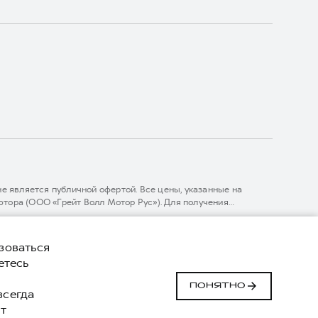
 является публичной офертой. Все цены, указанные на
тора (ООО «Грейт Волл Мотор Рус»). Для получения
линии 8 (800) 511-59-86, либо на сайте. Опубликованная на
ГЛОНАСС).
комительный характер. При наличии расхождений в условиях,
зоваться
нижке. ООО «Грейт Волл Мотор Рус» оставляет за собой право
етесь
й
Сделано в ПЕРКС
ПОНЯТНО
 всегда
т