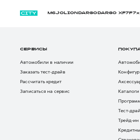
M6
JOLION
DARGO
DARGO Х
F7
F7x
СЕРВИСЫ
ПОКУП
Автомобили в наличии
Автомоби
Заказать тест-драйв
Конфигур
Рассчитать кредит
Аксессуа
Записаться на сервис
Каталоги
Програм
Тест-дра
Трейд-ин
Кредитны
Страхова