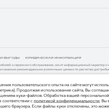
 И ВЫГОДЫ
ЮРИДИЧЕСКАЯ ИНФОРМАЦИЯ
билей и сервисного обслуживания, носит информационный характер и не
аксимально рекомендуемыми розничными ценами по расчетам дистрибью
иальному дилеру ООО «Грейт Волл Мотор Рус» либо по телефону Горячей 
истема / устройство вызова экстренных оперативных служб (блок ЭРА-
я без предварительного уведомления.
тельной сервисной поддержки. Информация в данном разделе носит озна
ения пользовательского опыта на сайте могут исполь
нной странице, приоритет отдается сведениям, указанным в сервисной к
етрика). Продолжая использование сайта, Вы соглаша
ьного уведомления.
ещением куки-файлов. Обработка вашей персонально
 конфиденциальности
Юридическая информация
в соответствии с
политикой конфиденциальности
. Вы
ашего браузера. Если файлы куки отключены, это може